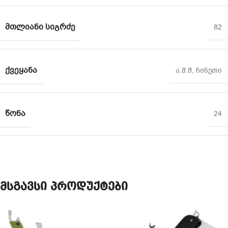
ᲛᲗᲚᲘᲐᲜᲘ ᲡᲘᲒᲠᲫᲔ
82
ᲥᲕᲔᲧᲐᲜᲐ
ა.შ.შ
,
ჩინეთი
ᲬᲝᲜᲐ
24
მსგავსი პროდუქტები