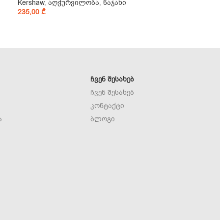
Kershaw
,
აღჭურვილობა
,
ნაჯახი
235,00
₾
ᲩᲕᲔᲜ ᲨᲔᲡᲐᲮᲔᲑ
ჩვენ შესახებ
კონტაქტი
ა
ბლოგი