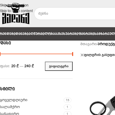
Skip to navigation
Skip to main content
ᲠᲔᲜᲓᲔᲑᲘ
ᲓᲐᲜᲔᲑᲘ
ᲐᲦᲭᲣᲠᲕᲘᲚᲝᲑᲐ
ᲐᲥᲡᲔᲡᲣᲐᲠᲔᲑᲘ
ᲤᲐᲜᲠᲔᲑᲘ
ᲡᲐᲛᲖᲐᲠᲔᲣ
ᲤᲐᲡᲘ
მთავარი
/
პროდუქტ
ფილტრის გასუფთ
ფასი:
20 ₾
—
240 ₾
ᲒᲐᲤᲘᲚᲢᲕᲠᲐ
ᲡᲢᲘᲚᲘ
ყოველდღიური
15
სალაშქრო
1
სანადირო
1