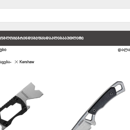
ᲚᲝ
ᲑᲚᲝᲒᲘ
ᲑᲠᲔᲜᲓᲔᲑᲘ
ᲤᲐᲡᲓᲐᲙᲚᲔᲑᲐ
ᲐᲣᲗᲚᲔᲢᲘ
ები
დალა
ავება
Kershaw