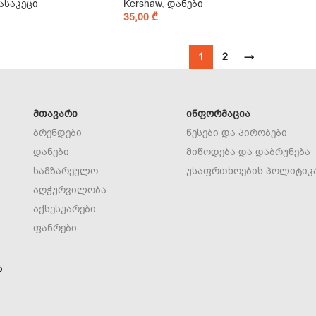
ასაკეცი
Kershaw
,
დანები
35,00
₾
1
2
→
ᲛᲗᲐᲕᲐᲠᲘ
ᲘᲜᲤᲝᲠᲛᲐᲪᲘᲐ
ბრენდები
წესები და პირობები
დანები
მიწოდება და დაბრუნება
სამზარეულო
უსაფრთხოების პოლიტიკ
აღჭურვილობა
აქსესუარები
ფანრები
ა