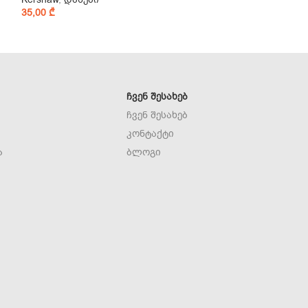
35,00
₾
95,00
₾
ᲩᲕᲔᲜ ᲨᲔᲡᲐᲮᲔᲑ
ჩვენ შესახებ
კონტაქტი
ა
ბლოგი