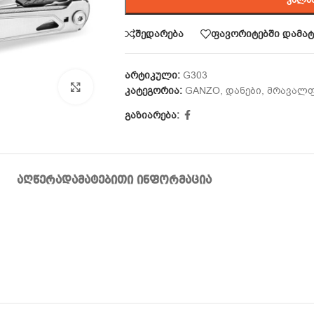
შედარება
ფავორიტებში დამატ
არტიკული:
G303
Click to enlarge
კატეგორია:
GANZO
,
დანები
,
მრავალფ
გაზიარება:
ᲐᲦᲬᲔᲠᲐ
ᲓᲐᲛᲐᲢᲔᲑᲘᲗᲘ ᲘᲜᲤᲝᲠᲛᲐᲪᲘᲐ