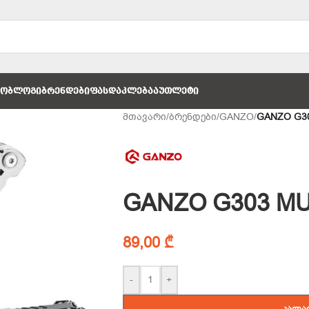
ᲚᲝ
ᲑᲚᲝᲒᲘ
ᲑᲠᲔᲜᲓᲔᲑᲘ
ᲤᲐᲡᲓᲐᲙᲚᲔᲑᲐ
ᲐᲣᲗᲚᲔᲢᲘ
მთავარი
/
ბრენდები
/
GANZO
/
GANZO G3
GANZO G303 MU
89,00
₾
-
+
ᲙᲐᲚᲐ