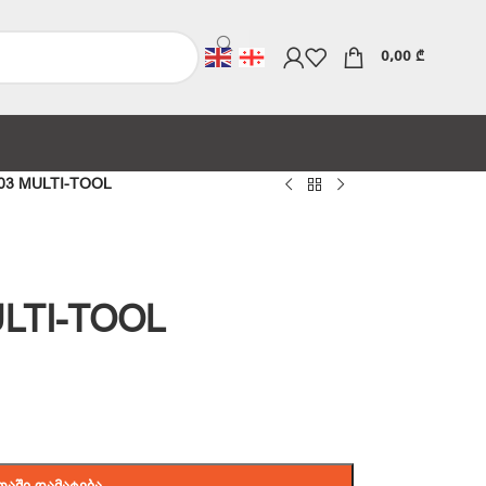
0,00
₾
03 MULTI-TOOL
LTI-TOOL
ᲗᲐᲨᲘ ᲓᲐᲛᲐᲢᲔᲑᲐ