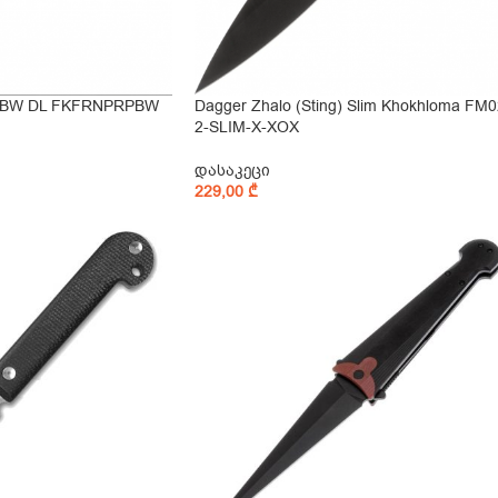
le BW DL FKFRNPRPBW
Dagger Zhalo (Sting) Slim Khokhloma FM0
2-SLIM-X-XOX
დასაკეცი
229,00
₾