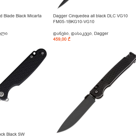
d Blade Black Micarta
Dagger Cinquedea all black DLC VG10
FM05-1BKG10-VG10
ული
დანები
,
დასაკეცი
,
Dagger
459,00
₾
ock Black SW