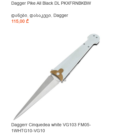
Dagger Pike All Black DL PKXFRNBKBW
დანები
,
დასაკეცი
,
Dagger
115,00
₾
Daggerr Cinquedea white VG103 FM05-
1WHTG10-VG10