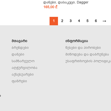
დანები
,
დასაკეცი
,
Dagger
165,00
₾
1
2
3
4
5
6
→
ᲛᲗᲐᲕᲐᲠᲘ
ᲘᲜᲤᲝᲠᲛᲐᲪᲘᲐ
ბრენდები
წესები და პირობები
დანები
მიწოდება და დაბრუნება
სამზარეულო
უსაფრთხოების პოლიტიკ
აღჭურვილობა
აქსესუარები
ფანრები
ა