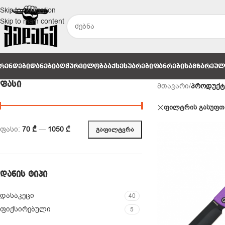
Skip to navigation
Skip to main content
ᲠᲔᲜᲓᲔᲑᲘ
ᲓᲐᲜᲔᲑᲘ
ᲐᲦᲭᲣᲠᲕᲘᲚᲝᲑᲐ
ᲐᲥᲡᲔᲡᲣᲐᲠᲔᲑᲘ
ᲤᲐᲜᲠᲔᲑᲘ
ᲡᲐᲛᲖᲐᲠᲔᲣ
ᲤᲐᲡᲘ
მთავარი
/
პროდუქტ
ფილტრის გასუფთ
ფასი:
70 ₾
—
1050 ₾
ᲒᲐᲤᲘᲚᲢᲕᲠᲐ
ᲓᲐᲜᲘᲡ ᲢᲘᲞᲘ
დასაკეცი
40
ფიქსირებული
5