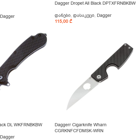
Dagger Dropet All Black DPTXFRNBKBW
დანები
,
დასაკეცი
,
Dagger
Dagger
115,00
₾
Black DL WKFRNBKBW
Daggerr Cigarknife Wharn
CGRKNFCFDMSK-WRN
Dagger