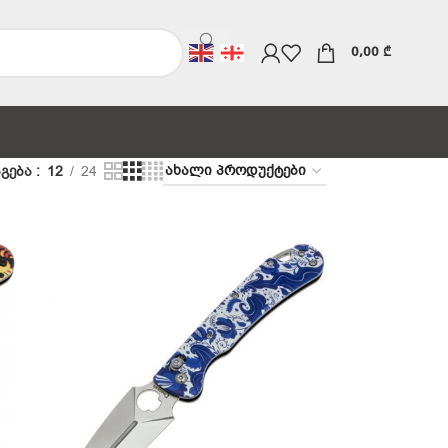
0,00
₾
გება
12
24