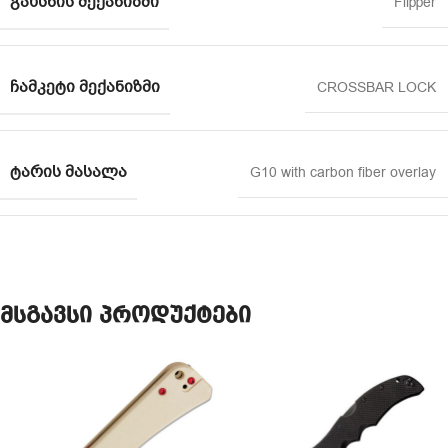
ᲒᲐᲮᲡᲜᲘᲡ ᲛᲔᲥᲐᲜᲘᲖᲛᲘ
Flipper
ᲩᲐᲛᲙᲔᲢᲘ ᲛᲔᲥᲐᲜᲘᲖᲛᲘ
CROSSBAR LOCK
ᲢᲐᲠᲘᲡ ᲛᲐᲡᲐᲚᲐ
G10 with carbon fiber overlay
მსგავსი პროდუქტები