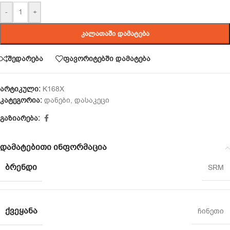
-
+
ᲙᲐᲚᲐᲗᲐᲨᲘ ᲓᲐᲛᲐᲢᲔᲑᲐ
შედარება
ფავორიტებში დამატება
არტიკული:
K168X
კატეგორია:
დანები
,
დასაკეცი
გაზიარება:
დამატებითი ინფორმაცია
ᲑᲠᲔᲜᲓᲘ
SRM
ᲥᲕᲔᲧᲐᲜᲐ
ჩინეთი