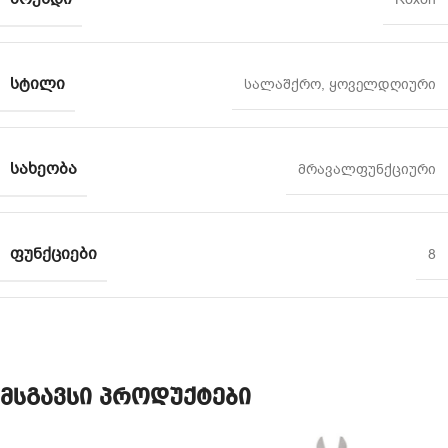
ᲡᲢᲘᲚᲘ
სალაშქრო
,
ყოველდღიური
ᲡᲐᲮᲔᲝᲑᲐ
მრავალფუნქციური
ᲤᲣᲜᲥᲪᲘᲔᲑᲘ
8
მსგავსი პროდუქტები