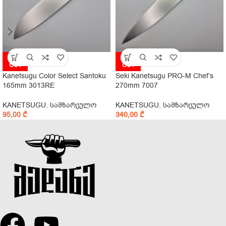
SOLD
SOLD
OUT
OUT
Kanetsugu Color Select Santoku
Seki Kanetsugu PRO-M Chef’s
165mm 3013RE
270mm 7007
KANETSUGU
,
სამზარეულო
KANETSUGU
,
სამზარეულო
95,00
₾
340,00
₾