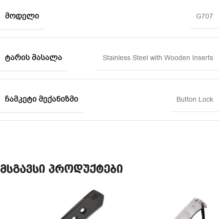
ᲛᲝᲓᲔᲚᲘ
G707
ᲢᲐᲠᲘᲡ ᲛᲐᲡᲐᲚᲐ
Stainless Steel with Wooden Inserts
ᲩᲐᲛᲙᲔᲢᲘ ᲛᲔᲥᲐᲜᲘᲖᲛᲘ
Button Lock
მსგავსი პროდუქტები