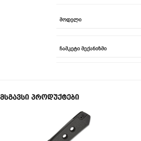
ᲛᲝᲓᲔᲚᲘ
ᲩᲐᲛᲙᲔᲢᲘ ᲛᲔᲥᲐᲜᲘᲖᲛᲘ
მსგავსი პროდუქტები