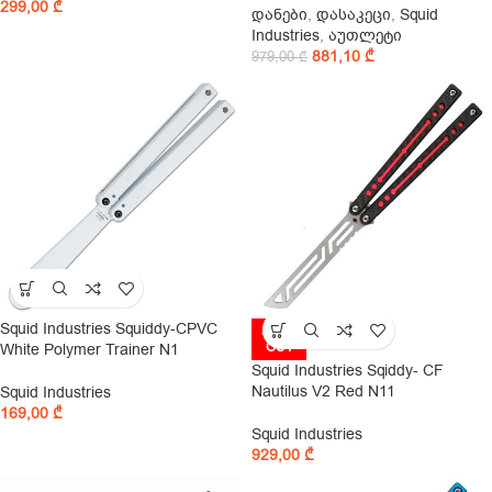
299,00
₾
დანები
,
დასაკეცი
,
Squid
Industries
,
აუთლეტი
881,10
₾
979,00
₾
Squid Industries Squiddy-CPVC
SOLD
OUT
White Polymer Trainer N1
Squid Industries Sqiddy- CF
Nautilus V2 Red N11
Squid Industries
169,00
₾
Squid Industries
929,00
₾