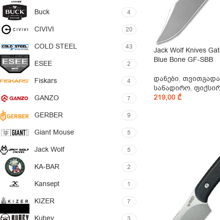
Buck
4
CIVIVI
20
COLD STEEL
43
Jack Wolf Knives Ga
Blue Bone GF-SBB
ESEE
2
დანები
,
თვითგადა
Fiskars
4
სანადირო
,
ფიქსი
219,00
₾
GANZO
7
GERBER
9
Giant Mouse
5
Jack Wolf
5
KA-BAR
2
Kansept
1
KIZER
7
Kubey
3