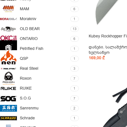
MAM
6
Morakniv
1
OLD BEAR
13
Kubey Rockhopper F
ONTARIO
6
დანები
,
სალაშქრ
Petrified Fish
1
ხელსაწყო
169,00
₾
QSP
1
Real Steel
3
Roxon
7
RUIKE
1
S.O.G
7
Sanrenmu
2
Schrade
1