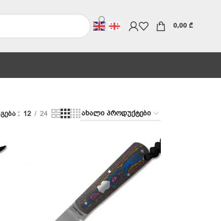
0,00
₾
გება
12
24