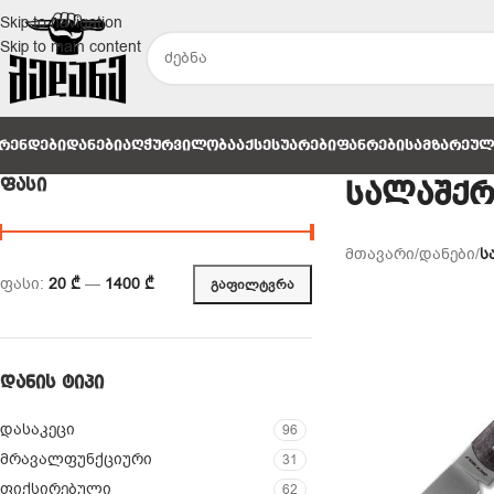
Skip to navigation
Skip to main content
ᲠᲔᲜᲓᲔᲑᲘ
ᲓᲐᲜᲔᲑᲘ
ᲐᲦᲭᲣᲠᲕᲘᲚᲝᲑᲐ
ᲐᲥᲡᲔᲡᲣᲐᲠᲔᲑᲘ
ᲤᲐᲜᲠᲔᲑᲘ
ᲡᲐᲛᲖᲐᲠᲔᲣ
ᲤᲐᲡᲘ
სალაშქრ
მთავარი
/
დანები
/
ს
ფასი:
20 ₾
—
1400 ₾
ᲒᲐᲤᲘᲚᲢᲕᲠᲐ
ᲓᲐᲜᲘᲡ ᲢᲘᲞᲘ
დასაკეცი
96
მრავალფუნქციური
31
ფიქსირებული
62