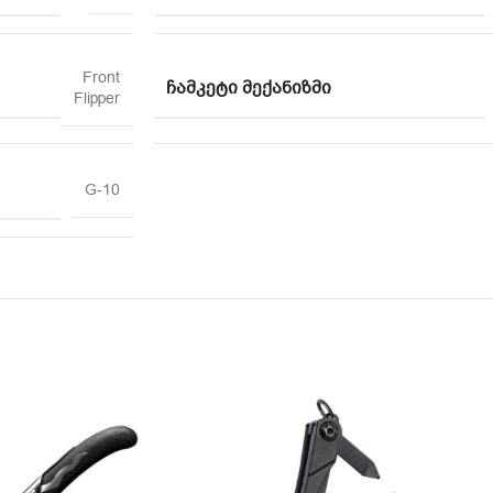
Front
ᲩᲐᲛᲙᲔᲢᲘ ᲛᲔᲥᲐᲜᲘᲖᲛᲘ
Flipper
G-10