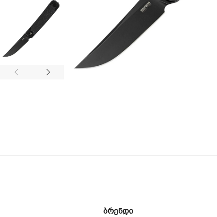
ᲑᲠᲔᲜᲓᲘ