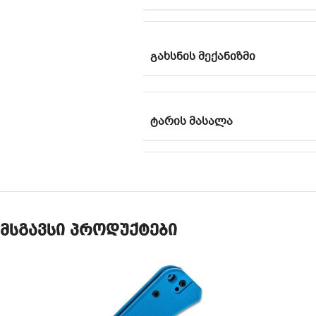
ᲒᲐᲮᲡᲜᲘᲡ ᲛᲔᲥᲐᲜᲘᲖᲛᲘ
ᲢᲐᲠᲘᲡ ᲛᲐᲡᲐᲚᲐ
მსგავსი პროდუქტები