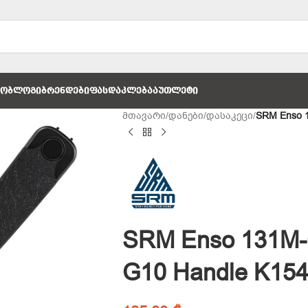
ᲚᲝ
ᲑᲚᲝᲒᲘ
ᲑᲠᲔᲜᲓᲔᲑᲘ
ᲤᲐᲡᲓᲐᲙᲚᲔᲑᲐ
ᲐᲣᲗᲚᲔᲢᲘ
მთავარი
/
დანები
/
დასაკეცი
/
SRM Enso 
SRM Enso 131M-
G10 Handle K15