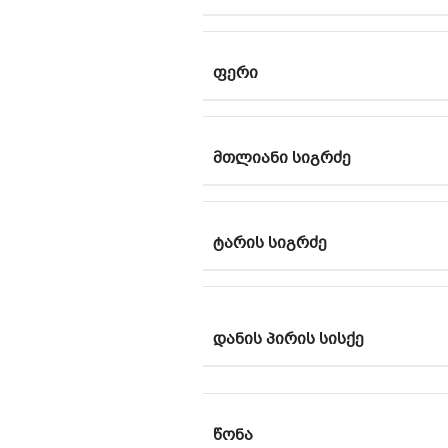
ᲤᲔᲠᲘ
ᲛᲗᲚᲘᲐᲜᲘ ᲡᲘᲒᲠᲫᲔ
ᲢᲐᲠᲘᲡ ᲡᲘᲒᲠᲫᲔ
ᲓᲐᲜᲘᲡ ᲞᲘᲠᲘᲡ ᲡᲘᲡᲥᲔ
ᲬᲝᲜᲐ