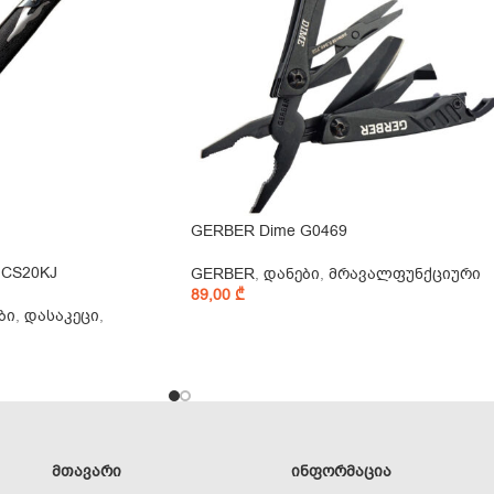
GERBER Dime G0469
e CS20KJ
GERBER
,
დანები
,
მრავალფუნქციური
89,00
₾
ბი
,
დასაკეცი
,
ᲛᲗᲐᲕᲐᲠᲘ
ᲘᲜᲤᲝᲠᲛᲐᲪᲘᲐ