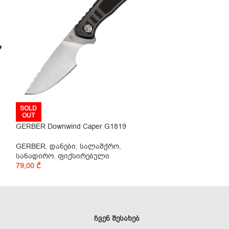
SOLD
SOLD
OUT
OUT
GERBER Downwind Caper G1819
Morakniv Basic 
GERBER
,
დანები
,
სალაშქრო
,
Morakniv
,
დანებ
სანადირო
,
ფიქსირებული
სანადირო
,
ფიქ
79,00
₾
39,00
₾
ᲩᲕᲔᲜ ᲨᲔᲡᲐᲮᲔᲑ