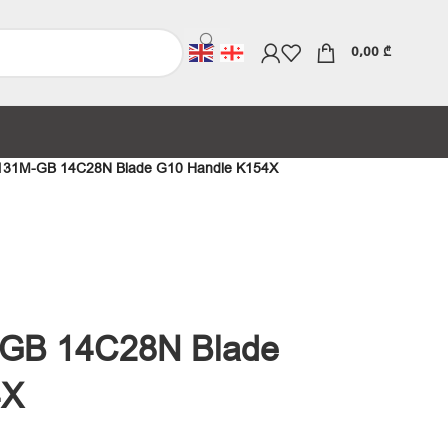
0,00
₾
131M-GB 14C28N Blade G10 Handle K154X
GB 14C28N Blade
4X