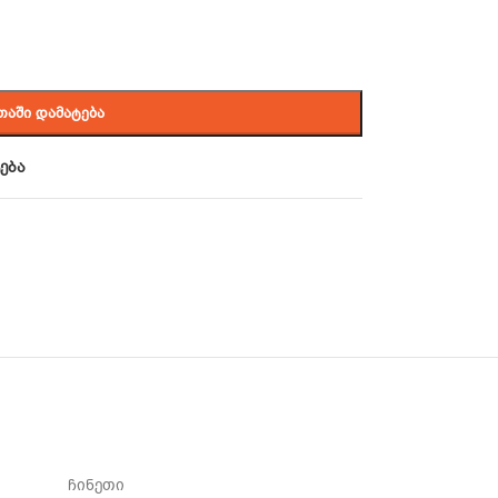
ᲗᲐᲨᲘ ᲓᲐᲛᲐᲢᲔᲑᲐ
ება
ჩინეთი