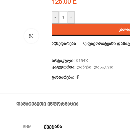
125,00
₾
-
+
ᲙᲐᲚᲐ
Click to enlarge
შედარება
ფავორიტებში დამატ
არტიკული:
K154X
კატეგორია:
დანები
,
დასაკეცი
გაზიარება:
ᲓᲐᲛᲐᲢᲔᲑᲘᲗᲘ ᲘᲜᲤᲝᲠᲛᲐᲪᲘᲐ
ᲥᲕᲔᲧᲐᲜᲐ
SRM