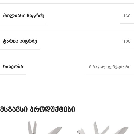
ᲛᲗᲚᲘᲐᲜᲘ ᲡᲘᲒᲠᲫᲔ
160
ᲢᲐᲠᲘᲡ ᲡᲘᲒᲠᲫᲔ
100
ᲡᲐᲮᲔᲝᲑᲐ
მრავალფუნქციური
მსგავსი პროდუქტები