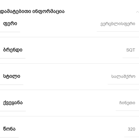
დამატებითი ინფორმაცია
ᲤᲔᲠᲘ
ვერცხლისფერი
ᲑᲠᲔᲜᲓᲘ
SQT
ᲡᲢᲘᲚᲘ
სალაშქრო
ᲥᲕᲔᲧᲐᲜᲐ
ჩინეთი
ᲬᲝᲜᲐ
320