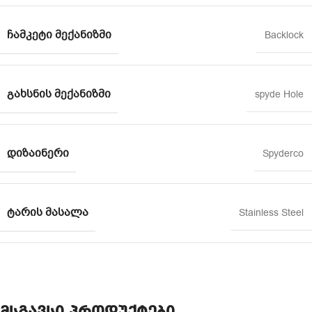
ᲩᲐᲛᲙᲔᲢᲘ ᲛᲔᲥᲐᲜᲘᲖᲛᲘ
Backlock
ᲒᲐᲮᲡᲜᲘᲡ ᲛᲔᲥᲐᲜᲘᲖᲛᲘ
spyde Hole
ᲓᲘᲖᲐᲘᲜᲔᲠᲘ
Spyderco
ᲢᲐᲠᲘᲡ ᲛᲐᲡᲐᲚᲐ
Stainless Steel