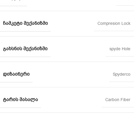
ᲩᲐᲛᲙᲔᲢᲘ ᲛᲔᲥᲐᲜᲘᲖᲛᲘ
Compresion Lock
ᲒᲐᲮᲡᲜᲘᲡ ᲛᲔᲥᲐᲜᲘᲖᲛᲘ
spyde Hole
ᲓᲘᲖᲐᲘᲜᲔᲠᲘ
Spyderco
ᲢᲐᲠᲘᲡ ᲛᲐᲡᲐᲚᲐ
Carbon Fiber