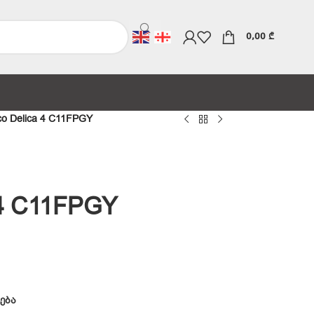
0,00
₾
co Delica 4 C11FPGY
 4 C11FPGY
ება