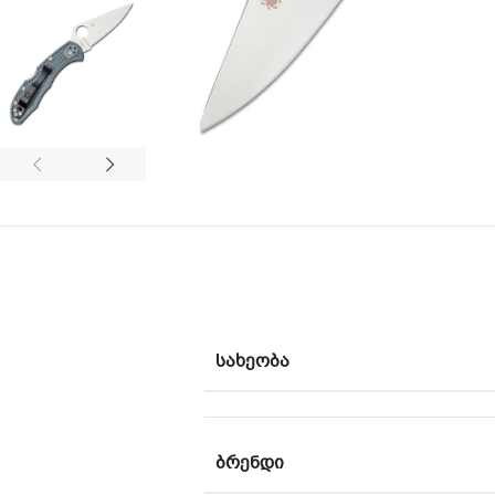
ᲡᲐᲮᲔᲝᲑᲐ
ᲑᲠᲔᲜᲓᲘ