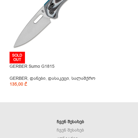
SOLD
SOLD
OUT
OUT
GERBER Sumo G1815
Morakniv Basic 
GERBER
,
დანები
,
დასაკეცი
,
სალაშქრო
Morakniv
,
დანებ
135,00
₾
სანადირო
,
ფიქ
39,00
₾
ᲩᲕᲔᲜ ᲨᲔᲡᲐᲮᲔᲑ
ჩვენ შესახებ