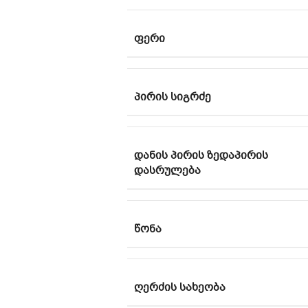
ᲤᲔᲠᲘ
ᲞᲘᲠᲘᲡ ᲡᲘᲒᲠᲫᲔ
ᲓᲐᲜᲘᲡ ᲞᲘᲠᲘᲡ ᲖᲔᲓᲐᲞᲘᲠᲘᲡ
ᲓᲐᲡᲠᲣᲚᲔᲑᲐ
ᲬᲝᲜᲐ
ᲦᲔᲠᲫᲘᲡ ᲡᲐᲮᲔᲝᲑᲐ