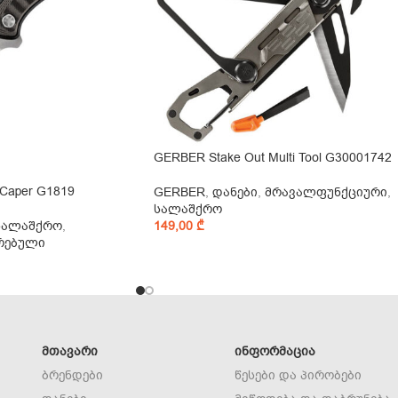
GERBER Stake Out Multi Tool G30001742
Caper G1819
GERBER
,
დანები
,
მრავალფუნქციური
,
სალაშქრო
სალაშქრო
,
149,00
₾
რებული
ᲛᲗᲐᲕᲐᲠᲘ
ᲘᲜᲤᲝᲠᲛᲐᲪᲘᲐ
ბრენდები
წესები და პირობები