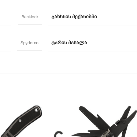
ᲒᲐᲮᲡᲜᲘᲡ ᲛᲔᲥᲐᲜᲘᲖᲛᲘ
Backlock
ᲢᲐᲠᲘᲡ ᲛᲐᲡᲐᲚᲐ
Spyderco