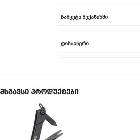
ᲩᲐᲛᲙᲔᲢᲘ ᲛᲔᲥᲐᲜᲘᲖᲛᲘ
ᲓᲘᲖᲐᲘᲜᲔᲠᲘ
მსგავსი პროდუქტები