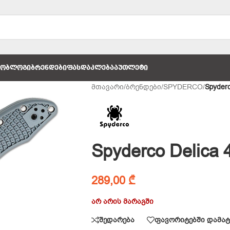
ᲚᲝ
ᲑᲚᲝᲒᲘ
ᲑᲠᲔᲜᲓᲔᲑᲘ
ᲤᲐᲡᲓᲐᲙᲚᲔᲑᲐ
ᲐᲣᲗᲚᲔᲢᲘ
მთავარი
/
ბრენდები
/
SPYDERCO
/
Spyder
Spyderco Delica
289,00
₾
არ არის მარაგში
შედარება
ფავორიტებში დამატ