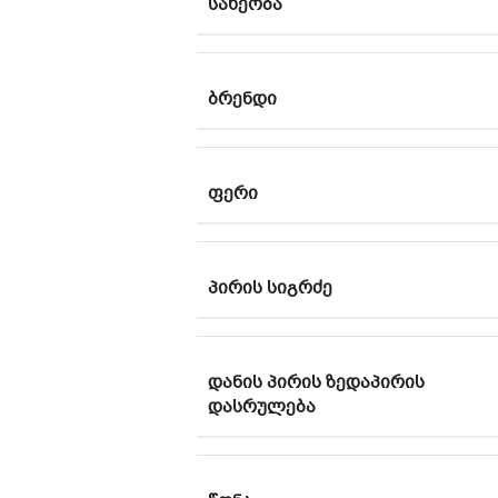
ᲡᲐᲮᲔᲝᲑᲐ
ᲑᲠᲔᲜᲓᲘ
ᲤᲔᲠᲘ
ᲞᲘᲠᲘᲡ ᲡᲘᲒᲠᲫᲔ
ᲓᲐᲜᲘᲡ ᲞᲘᲠᲘᲡ ᲖᲔᲓᲐᲞᲘᲠᲘᲡ
ᲓᲐᲡᲠᲣᲚᲔᲑᲐ