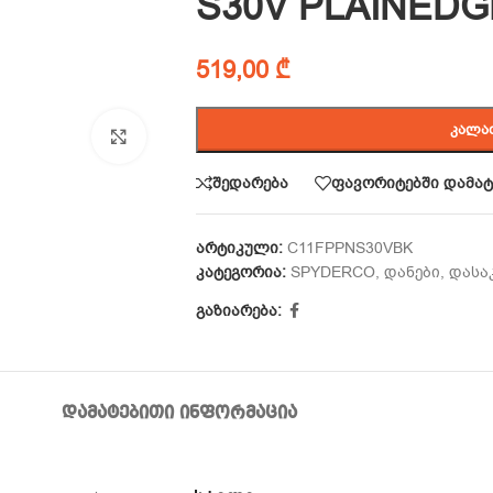
S30V PLAINEDG
519,00
₾
ᲙᲐᲚᲐ
Click to enlarge
შედარება
ფავორიტებში დამატ
არტიკული:
C11FPPNS30VBK
კატეგორია:
SPYDERCO
,
დანები
,
დასა
გაზიარება:
ᲓᲐᲛᲐᲢᲔᲑᲘᲗᲘ ᲘᲜᲤᲝᲠᲛᲐᲪᲘᲐ