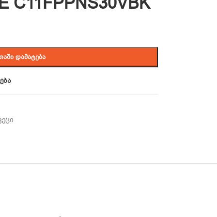
E C11FPPNS30VBK
ᲗᲐᲨᲘ ᲓᲐᲛᲐᲢᲔᲑᲐ
ება
კეცი