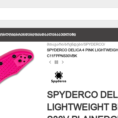
ᲚᲝ
ᲑᲚᲝᲒᲘ
ᲑᲠᲔᲜᲓᲔᲑᲘ
ᲤᲐᲡᲓᲐᲙᲚᲔᲑᲐ
ᲐᲣᲗᲚᲔᲢᲘ
მთავარი
/
ბრენდები
/
SPYDERCO
/
SPYDERCO DELICA 4 PINK LIGHTWEIG
C11FPPNS30VBK
SPYDERCO DELI
LIGHTWEIGHT 