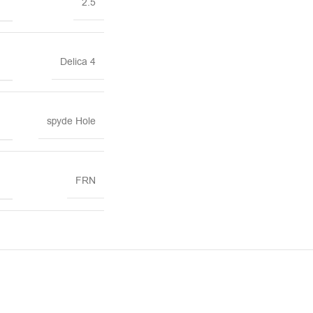
2.5
Delica 4
spyde Hole
FRN