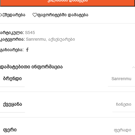
ᲙᲐᲚᲐᲗᲐᲨᲘ ᲓᲐᲛᲐᲢᲔᲑᲐ
შედარება
ფავორიტებში დამატება
არტიკული:
S545
კატეგორია:
Sanrenmu
,
აქსესუარები
გაზიარება:
დამატებითი ინფორმაცია
ᲑᲠᲔᲜᲓᲘ
Sanrenmu
ᲥᲕᲔᲧᲐᲜᲐ
ჩინეთი
ᲤᲔᲠᲘ
ფერადი