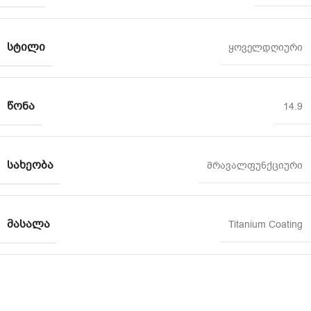
ᲡᲢᲘᲚᲘ
ყოველდღიური
ᲬᲝᲜᲐ
14.9
ᲡᲐᲮᲔᲝᲑᲐ
მრავალფუნქციური
ᲛᲐᲡᲐᲚᲐ
Titanium Coating