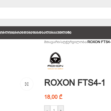
ᲚᲝ
ᲑᲚᲝᲒᲘ
ᲑᲠᲔᲜᲓᲔᲑᲘ
ᲤᲐᲡᲓᲐᲙᲚᲔᲑᲐ
ᲐᲣᲗᲚᲔᲢᲘ
მთავარი
/
აღჭურვილობა
/
ROXON FTS4-
ROXON FTS4-1
Click to enlarge
18,00
₾
-
+