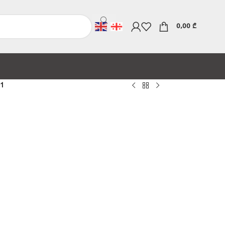
0,00
₾
1