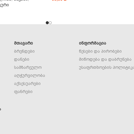
კური
ᲛᲗᲐᲕᲐᲠᲘ
ᲘᲜᲤᲝᲠᲛᲐᲪᲘᲐ
ბრენდები
წესები და პირობები
დანები
მიწოდება და დაბრუნება
სამზარეულო
უსაფრთხოების პოლიტიკ
აღჭურვილობა
აქსესუარები
ფანრები
ა