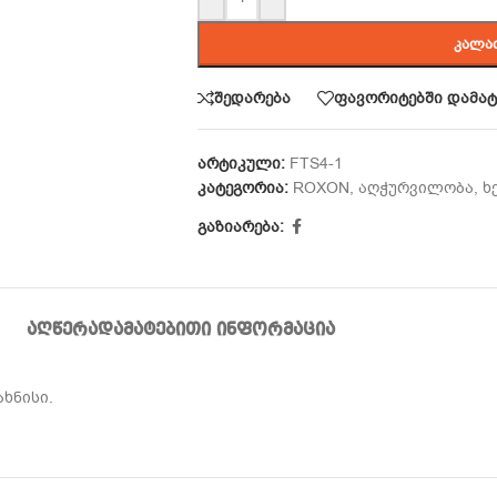
ᲙᲐᲚᲐ
შედარება
ფავორიტებში დამატ
არტიკული:
FTS4-1
კატეგორია:
ROXON
,
აღჭურვილობა
,
ხ
გაზიარება:
ᲐᲦᲬᲔᲠᲐ
ᲓᲐᲛᲐᲢᲔᲑᲘᲗᲘ ᲘᲜᲤᲝᲠᲛᲐᲪᲘᲐ
ხნისი.