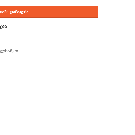
ᲗᲐᲨᲘ ᲓᲐᲛᲐᲢᲔᲑᲐ
ება
ელსაწყო