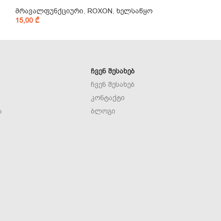
მრავალფუნქციური
,
ROXON
,
ხელსაწყო
ROXON
,
აქსესუ
15,00
₾
15,00
₾
ᲩᲕᲔᲜ ᲨᲔᲡᲐᲮᲔᲑ
ჩვენ შესახებ
კონტაქტი
ა
ბლოგი