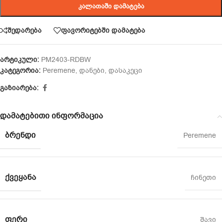
ᲙᲐᲚᲐᲗᲐᲨᲘ ᲓᲐᲛᲐᲢᲔᲑᲐ
შედარება
ფავორიტებში დამატება
არტიკული:
PM2403-RDBW
კატეგორია:
Peremene
,
დანები
,
დასაკეცი
გაზიარება:
დამატებითი ინფორმაცია
ᲑᲠᲔᲜᲓᲘ
Peremene
ᲥᲕᲔᲧᲐᲜᲐ
ჩინეთი
ᲤᲔᲠᲘ
შავი