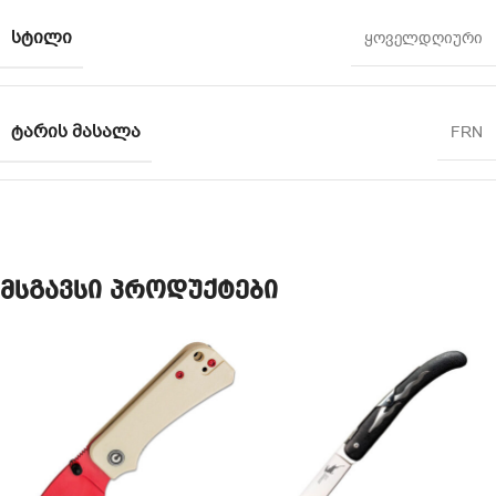
ᲡᲢᲘᲚᲘ
ყოველდღიური
ᲢᲐᲠᲘᲡ ᲛᲐᲡᲐᲚᲐ
FRN
მსგავსი პროდუქტები