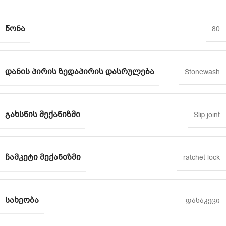
ᲬᲝᲜᲐ
80
ᲓᲐᲜᲘᲡ ᲞᲘᲠᲘᲡ ᲖᲔᲓᲐᲞᲘᲠᲘᲡ ᲓᲐᲡᲠᲣᲚᲔᲑᲐ
Stonewash
ᲒᲐᲮᲡᲜᲘᲡ ᲛᲔᲥᲐᲜᲘᲖᲛᲘ
Slip joint
ᲩᲐᲛᲙᲔᲢᲘ ᲛᲔᲥᲐᲜᲘᲖᲛᲘ
ratchet lock
ᲡᲐᲮᲔᲝᲑᲐ
დასაკეცი