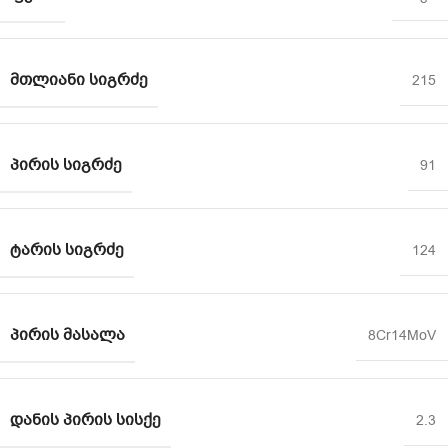
ᲛᲗᲚᲘᲐᲜᲘ ᲡᲘᲒᲠᲫᲔ
215
ᲞᲘᲠᲘᲡ ᲡᲘᲒᲠᲫᲔ
91
ᲢᲐᲠᲘᲡ ᲡᲘᲒᲠᲫᲔ
124
ᲞᲘᲠᲘᲡ ᲛᲐᲡᲐᲚᲐ
8Cr14MoV
ᲓᲐᲜᲘᲡ ᲞᲘᲠᲘᲡ ᲡᲘᲡᲥᲔ
2.3