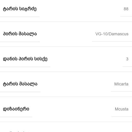
ᲢᲐᲠᲘᲡ ᲡᲘᲒᲠᲫᲔ
88
ᲞᲘᲠᲘᲡ ᲛᲐᲡᲐᲚᲐ
VG-10/Damascus
ᲓᲐᲜᲘᲡ ᲞᲘᲠᲘᲡ ᲡᲘᲡᲥᲔ
3
ᲢᲐᲠᲘᲡ ᲛᲐᲡᲐᲚᲐ
MIcarta
ᲓᲘᲖᲐᲘᲜᲔᲠᲘ
Mcusta