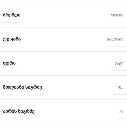
ᲑᲠᲔᲜᲓᲘ
Mcusta
ᲥᲕᲔᲧᲐᲜᲐ
იაპონია
ᲤᲔᲠᲘ
შავი
ᲛᲗᲚᲘᲐᲜᲘ ᲡᲘᲒᲠᲫᲔ
165
ᲞᲘᲠᲘᲡ ᲡᲘᲒᲠᲫᲔ
76