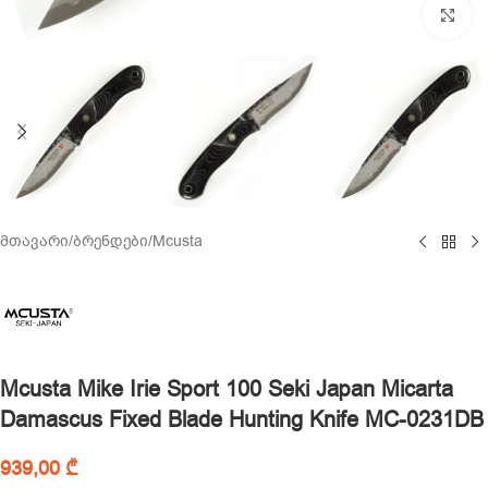
Cl
მთავარი
/
ბრენდები
/
Mcusta
Mcusta Mike Irie Sport 100 Seki Japan Micarta
Damascus Fixed Blade Hunting Knife MC-0231DB
939,00
₾