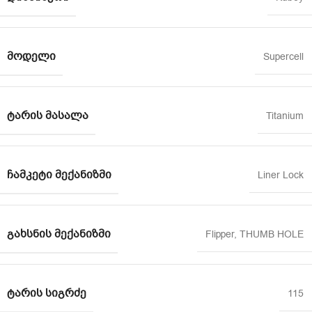
ᲛᲝᲓᲔᲚᲘ
Supercell
ᲢᲐᲠᲘᲡ ᲛᲐᲡᲐᲚᲐ
Titanium
ᲩᲐᲛᲙᲔᲢᲘ ᲛᲔᲥᲐᲜᲘᲖᲛᲘ
Liner Lock
ᲒᲐᲮᲡᲜᲘᲡ ᲛᲔᲥᲐᲜᲘᲖᲛᲘ
Flipper
,
THUMB HOLE
ᲢᲐᲠᲘᲡ ᲡᲘᲒᲠᲫᲔ
115