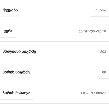
ᲥᲕᲔᲧᲐᲜᲐ
ჩინეთი
ᲤᲔᲠᲘ
ვერცხლისფერი
ᲛᲗᲚᲘᲐᲜᲘ ᲡᲘᲒᲠᲫᲔ
203
ᲞᲘᲠᲘᲡ ᲡᲘᲒᲠᲫᲔ
88
ᲞᲘᲠᲘᲡ ᲛᲐᲡᲐᲚᲐ
14C28N Sandvic