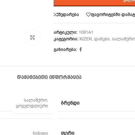
შედარება
ფავორიტებში დამატ
არტიკული:
1081A1
Click to enlarge
კატეგორია:
KIZER
,
დანები
,
სალაშქრ
გაზიარება:
ᲓᲐᲛᲐᲢᲔᲑᲘᲗᲘ ᲘᲜᲤᲝᲠᲛᲐᲪᲘᲐ
სალაშქრო
,
ᲑᲠᲔᲜᲓᲘ
ყოველდღიური
ᲤᲔᲠᲘ
ჩინეთი