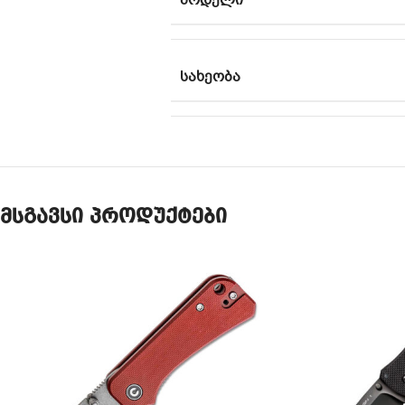
ᲛᲝᲓᲔᲚᲘ
ᲡᲐᲮᲔᲝᲑᲐ
მსგავსი პროდუქტები