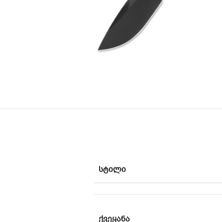
ᲡᲢᲘᲚᲘ
ᲥᲕᲔᲧᲐᲜᲐ