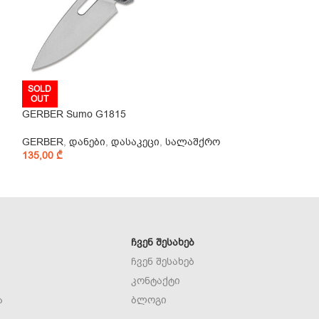
SOLD
SOLD
OUT
OUT
GERBER Sumo G1815
KERSHAW Cinde
GERBER
,
დანები
,
დასაკეცი
,
სალაშქრო
Kershaw
,
დანებ
135,00
₾
35,00
₾
ᲩᲕᲔᲜ ᲨᲔᲡᲐᲮᲔᲑ
ჩვენ შესახებ
კონტაქტი
ა
ბლოგი