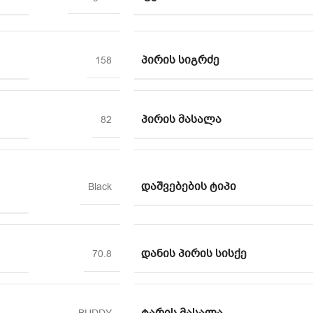
ᲞᲘᲠᲘᲡ ᲡᲘᲒᲠᲫᲔ
158
ᲞᲘᲠᲘᲡ ᲛᲐᲡᲐᲚᲐ
82
ᲓᲐᲨᲕᲔᲑᲔᲑᲘᲡ ᲢᲘᲞᲘ
Black
ᲓᲐᲜᲘᲡ ᲞᲘᲠᲘᲡ ᲡᲘᲡᲥᲔ
70.8