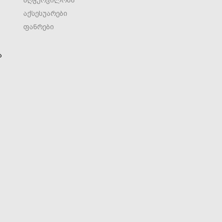
აღჭურვილობა
აქსესუარები
ფანრები
ა