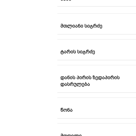
ᲛᲗᲚᲘᲐᲜᲘ ᲡᲘᲒᲠᲫᲔ
ᲢᲐᲠᲘᲡ ᲡᲘᲒᲠᲫᲔ
ᲓᲐᲜᲘᲡ ᲞᲘᲠᲘᲡ ᲖᲔᲓᲐᲞᲘᲠᲘᲡ
ᲓᲐᲡᲠᲣᲚᲔᲑᲐ
ᲬᲝᲜᲐ