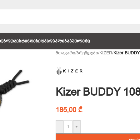
ᲚᲝ
ᲑᲚᲝᲒᲘ
ᲑᲠᲔᲜᲓᲔᲑᲘ
ᲤᲐᲡᲓᲐᲙᲚᲔᲑᲐ
ᲐᲣᲗᲚᲔᲢᲘ
მთავარი
/
ბრენდები
/
KIZER
/
Kizer BUDDY
Kizer BUDDY 10
185,00
₾
-
+
ᲙᲐᲚᲐ