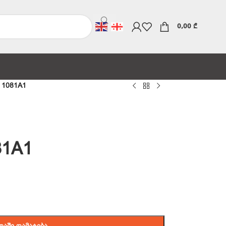
0,00
₾
 1081A1
81A1
ᲗᲐᲨᲘ ᲓᲐᲛᲐᲢᲔᲑᲐ