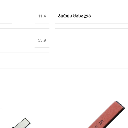
ᲞᲘᲠᲘᲡ ᲛᲐᲡᲐᲚᲐ
11.4
53.9