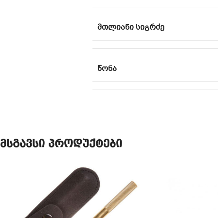
ᲛᲗᲚᲘᲐᲜᲘ ᲡᲘᲒᲠᲫᲔ
ᲬᲝᲜᲐ
მსგავსი პროდუქტები