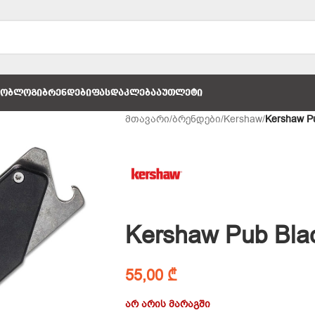
ᲚᲝ
ᲑᲚᲝᲒᲘ
ᲑᲠᲔᲜᲓᲔᲑᲘ
ᲤᲐᲡᲓᲐᲙᲚᲔᲑᲐ
ᲐᲣᲗᲚᲔᲢᲘ
მთავარი
/
ბრენდები
/
Kershaw
/
Kershaw P
Kershaw Pub Bl
55,00
₾
არ არის მარაგში