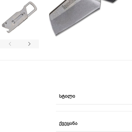
ᲡᲢᲘᲚᲘ
ᲥᲕᲔᲧᲐᲜᲐ