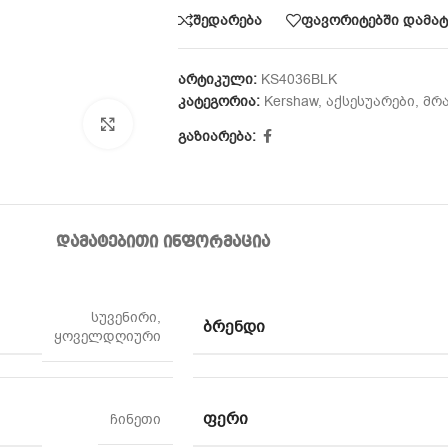
შედარება
ფავორიტებში დამატ
არტიკული:
KS4036BLK
კატეგორია:
Kershaw
,
აქსესუარები
,
მრ
Click to enlarge
გაზიარება:
ᲓᲐᲛᲐᲢᲔᲑᲘᲗᲘ ᲘᲜᲤᲝᲠᲛᲐᲪᲘᲐ
სუვენირი
,
ᲑᲠᲔᲜᲓᲘ
ყოველდღიური
ᲤᲔᲠᲘ
ჩინეთი