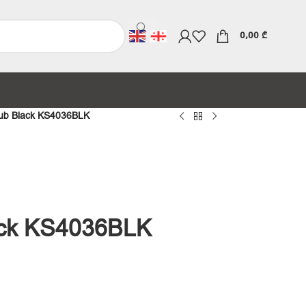
0,00
₾
ub Black KS4036BLK
ack KS4036BLK