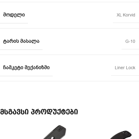
ᲛᲝᲓᲔᲚᲘ
XL Korvid
ᲢᲐᲠᲘᲡ ᲛᲐᲡᲐᲚᲐ
G-10
ᲩᲐᲛᲙᲔᲢᲘ ᲛᲔᲥᲐᲜᲘᲖᲛᲘ
Liner Lock
მსგავსი პროდუქტები