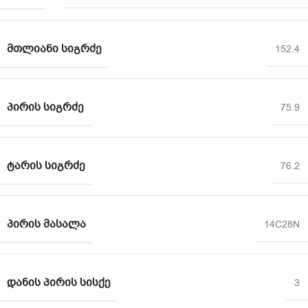
ᲛᲗᲚᲘᲐᲜᲘ ᲡᲘᲒᲠᲫᲔ
152.4
ᲞᲘᲠᲘᲡ ᲡᲘᲒᲠᲫᲔ
75.9
ᲢᲐᲠᲘᲡ ᲡᲘᲒᲠᲫᲔ
76.2
ᲞᲘᲠᲘᲡ ᲛᲐᲡᲐᲚᲐ
14C28N
ᲓᲐᲜᲘᲡ ᲞᲘᲠᲘᲡ ᲡᲘᲡᲥᲔ
3