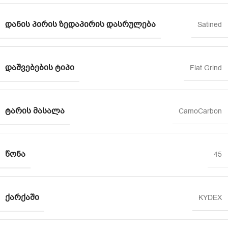
ᲓᲐᲜᲘᲡ ᲞᲘᲠᲘᲡ ᲖᲔᲓᲐᲞᲘᲠᲘᲡ ᲓᲐᲡᲠᲣᲚᲔᲑᲐ
Satined
ᲓᲐᲨᲕᲔᲑᲔᲑᲘᲡ ᲢᲘᲞᲘ
Flat Grind
ᲢᲐᲠᲘᲡ ᲛᲐᲡᲐᲚᲐ
CamoCarbon
ᲬᲝᲜᲐ
45
ᲥᲐᲠᲥᲐᲨᲘ
KYDEX