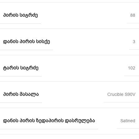
ᲞᲘᲠᲘᲡ ᲡᲘᲒᲠᲫᲔ
88
ᲓᲐᲜᲘᲡ ᲞᲘᲠᲘᲡ ᲡᲘᲡᲥᲔ
3
ᲢᲐᲠᲘᲡ ᲡᲘᲒᲠᲫᲔ
102
ᲞᲘᲠᲘᲡ ᲛᲐᲡᲐᲚᲐ
Crucible S90V
ᲓᲐᲜᲘᲡ ᲞᲘᲠᲘᲡ ᲖᲔᲓᲐᲞᲘᲠᲘᲡ ᲓᲐᲡᲠᲣᲚᲔᲑᲐ
Satined