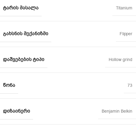
ᲢᲐᲠᲘᲡ ᲛᲐᲡᲐᲚᲐ
Titanium
ᲒᲐᲮᲡᲜᲘᲡ ᲛᲔᲥᲐᲜᲘᲖᲛᲘ
Flipper
ᲓᲐᲨᲕᲔᲑᲔᲑᲘᲡ ᲢᲘᲞᲘ
Hollow grind
ᲬᲝᲜᲐ
73
ᲓᲘᲖᲐᲘᲜᲔᲠᲘ
Benjamin Belkin