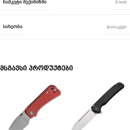
ᲩᲐᲛᲙᲔᲢᲘ ᲛᲔᲥᲐᲜᲘᲖᲛᲘ
X-lock
ᲡᲐᲮᲔᲝᲑᲐ
დასაკეცი
მსგავსი პროდუქტები