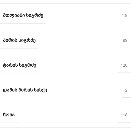
ᲛᲗᲚᲘᲐᲜᲘ ᲡᲘᲒᲠᲫᲔ
219
ᲞᲘᲠᲘᲡ ᲡᲘᲒᲠᲫᲔ
99
ᲢᲐᲠᲘᲡ ᲡᲘᲒᲠᲫᲔ
120
ᲓᲐᲜᲘᲡ ᲞᲘᲠᲘᲡ ᲡᲘᲡᲥᲔ
2
ᲬᲝᲜᲐ
118