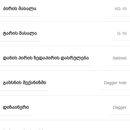
ᲞᲘᲠᲘᲡ ᲛᲐᲡᲐᲚᲐ
VG-10
ᲢᲐᲠᲘᲡ ᲛᲐᲡᲐᲚᲐ
G-10
ᲓᲐᲜᲘᲡ ᲞᲘᲠᲘᲡ ᲖᲔᲓᲐᲞᲘᲠᲘᲡ ᲓᲐᲡᲠᲣᲚᲔᲑᲐ
Satined
ᲒᲐᲮᲡᲜᲘᲡ ᲛᲔᲥᲐᲜᲘᲖᲛᲘ
Dagger hole
ᲓᲘᲖᲐᲘᲜᲔᲠᲘ
Dagger