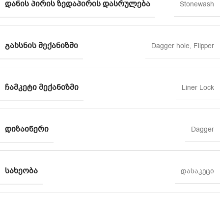
ᲓᲐᲜᲘᲡ ᲞᲘᲠᲘᲡ ᲖᲔᲓᲐᲞᲘᲠᲘᲡ ᲓᲐᲡᲠᲣᲚᲔᲑᲐ
Stonewash
ᲒᲐᲮᲡᲜᲘᲡ ᲛᲔᲥᲐᲜᲘᲖᲛᲘ
Dagger hole
,
Flipper
ᲩᲐᲛᲙᲔᲢᲘ ᲛᲔᲥᲐᲜᲘᲖᲛᲘ
Liner Lock
ᲓᲘᲖᲐᲘᲜᲔᲠᲘ
Dagger
ᲡᲐᲮᲔᲝᲑᲐ
დასაკეცი