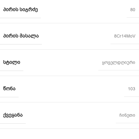
ᲞᲘᲠᲘᲡ ᲡᲘᲒᲠᲫᲔ
80
ᲞᲘᲠᲘᲡ ᲛᲐᲡᲐᲚᲐ
8Cr14MoV
ᲡᲢᲘᲚᲘ
ყოველდღიური
ᲬᲝᲜᲐ
103
ᲥᲕᲔᲧᲐᲜᲐ
ჩინეთი