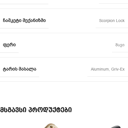
ᲩᲐᲛᲙᲔᲢᲘ ᲛᲔᲥᲐᲜᲘᲖᲛᲘ
Scorpion Lock
ᲤᲔᲠᲘ
შავი
ᲢᲐᲠᲘᲡ ᲛᲐᲡᲐᲚᲐ
Aluminum
,
Griv-Ex
მსგავსი პროდუქტები