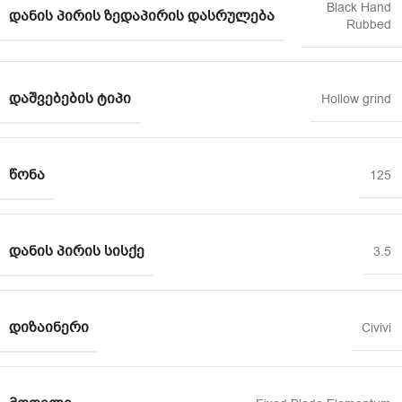
Black Hand
ᲓᲐᲜᲘᲡ ᲞᲘᲠᲘᲡ ᲖᲔᲓᲐᲞᲘᲠᲘᲡ ᲓᲐᲡᲠᲣᲚᲔᲑᲐ
Rubbed
ᲓᲐᲨᲕᲔᲑᲔᲑᲘᲡ ᲢᲘᲞᲘ
Hollow grind
ᲬᲝᲜᲐ
125
ᲓᲐᲜᲘᲡ ᲞᲘᲠᲘᲡ ᲡᲘᲡᲥᲔ
3.5
ᲓᲘᲖᲐᲘᲜᲔᲠᲘ
Civivi