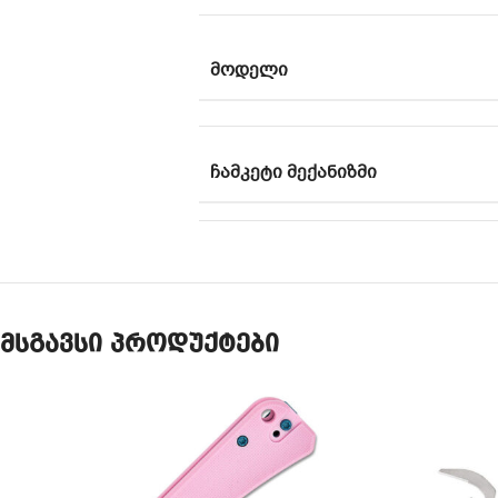
ᲛᲝᲓᲔᲚᲘ
ᲩᲐᲛᲙᲔᲢᲘ ᲛᲔᲥᲐᲜᲘᲖᲛᲘ
მსგავსი პროდუქტები