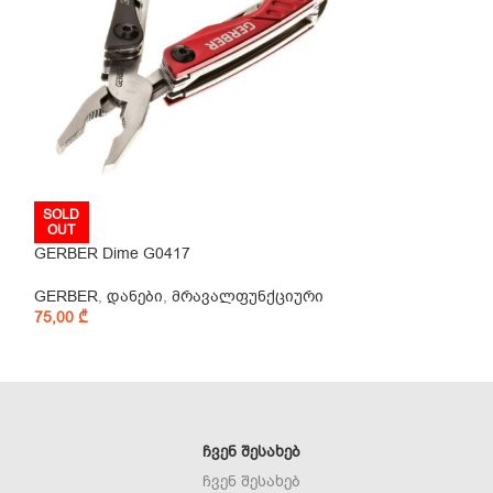
GERBER Dime G
SOLD
OUT
GERBER Dime G0417
GERBER
,
დანებ
89,00
₾
GERBER
,
დანები
,
მრავალფუნქციური
75,00
₾
ᲩᲕᲔᲜ ᲨᲔᲡᲐᲮᲔᲑ
ჩვენ შესახებ