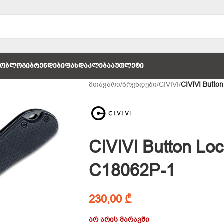
ᲚᲝ
ᲑᲚᲝᲒᲘ
ᲑᲠᲔᲜᲓᲔᲑᲘ
ᲤᲐᲡᲓᲐᲙᲚᲔᲑᲐ
ᲐᲣᲗᲚᲔᲢᲘ
მთავარი
/
ბრენდები
/
CIVIVI
/
CIVIVI Butto
CIVIVI Button Lo
C18062P-1
230,00
₾
არ არის მარაგში