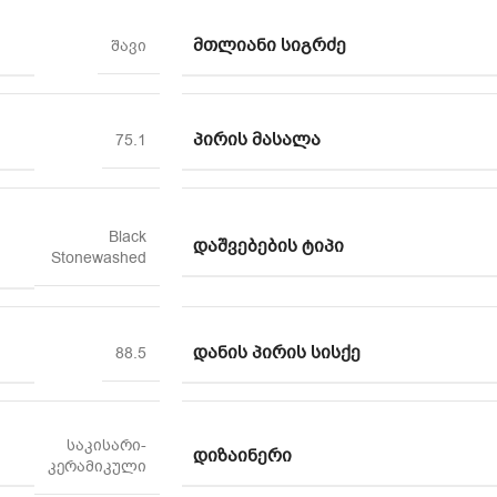
ᲛᲗᲚᲘᲐᲜᲘ ᲡᲘᲒᲠᲫᲔ
შავი
ᲞᲘᲠᲘᲡ ᲛᲐᲡᲐᲚᲐ
75.1
Black
ᲓᲐᲨᲕᲔᲑᲔᲑᲘᲡ ᲢᲘᲞᲘ
Stonewashed
ᲓᲐᲜᲘᲡ ᲞᲘᲠᲘᲡ ᲡᲘᲡᲥᲔ
88.5
საკისარი-
ᲓᲘᲖᲐᲘᲜᲔᲠᲘ
კერამიკული