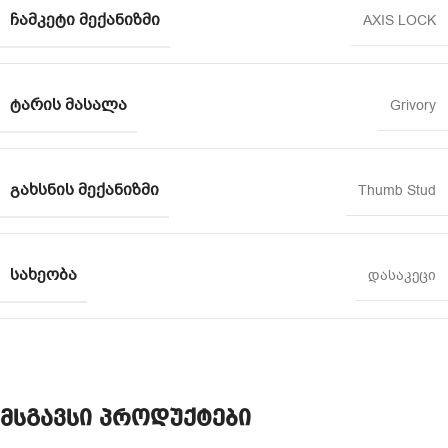
ᲩᲐᲛᲙᲔᲢᲘ ᲛᲔᲥᲐᲜᲘᲖᲛᲘ
AXIS LOCK
ᲢᲐᲠᲘᲡ ᲛᲐᲡᲐᲚᲐ
Grivory
ᲒᲐᲮᲡᲜᲘᲡ ᲛᲔᲥᲐᲜᲘᲖᲛᲘ
Thumb Stud
ᲡᲐᲮᲔᲝᲑᲐ
დასაკეცი
მსგავსი პროდუქტები