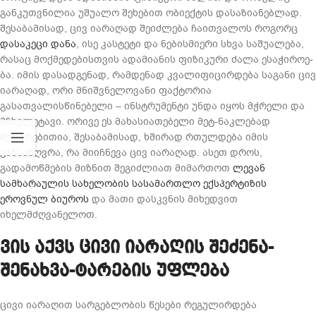
განკუთვნილია უშუალო შეხებით ობიექტის დასაზიანებლად.
შესაბამისად, ცივ ია­რა­ღად შე­იძ­ლე­ბა ჩა­ით­ვა­ლოს რო­გორც
დასაკეცი დანა
, ისე კას­ტე­ტი და ნე­ბის­მი­ე­რი სხვა სა­შუ­ა­ლე­ბა,
რა­საც მოქ­მე­დე­ბის­თვის ადა­მი­ა­ნის ფი­ზი­კუ­რი ძალა ესა­ჭი­რო­ე­
ბა. იმის დასადგენად, რამდენად კვალიფიცირდება საგანი ცივ
იარაღად, ორი მნიშვნელოვანი ფაქტორია
გასათვალისწინებელი – ინსტრუმენტი უნდა იყოს მჭრელი და
მჩხვლეტავი. ორივე ეს მახასიათებელი მეტ-ნაკლებად
შედარებითია, შესაბამისად, ხშირად რთულდება იმის
განსაზღვრა, რა მიიჩნევა ცივ იარაღად. ასეთ დროს,
გადამოწმების მიზნით შეგიძლიათ მიმართოთ
ლევან
სამხარაულის სახელობის სასამართლო ექსპერტიზის
ეროვნულ ბიუროს
და მათი დასკვნის მიხედვით
იხელმძღვანელოთ.
ვის აქვს ცივი იარაღის შეძენა-
შენახვა-ტარების უფლება
ცივი იარაღით სარგებლობის წესები რეგულირდება