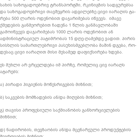
სა­ხის სა­ზო­გა­დო­ებ­რივ ტრან­სპორ­ტში, რკი­ნიგ­ზის სად­გუ­რებ­სა
და სა­ზო­გა­დო­ებ­რი­ვი თავ­შეყ­რის ად­გი­ლებ­ზე ცივი ია­რა­ღის ტა­
რე­ბა 500 ლა­რის ოდე­ნო­ბით და­ჯა­რი­მე­ბას იწ­ვევს. იმავე
ქმედების განმეორებით ჩადენა 1 წლის განმავლობაში
გამოიწვევს დაჯარიმებას 1000 ლარის ოდენობით ან
ადმინისტრაციულ პატიმრობას 15 დღე-ღამემდე ვადით. პი­რის
სის­ხლის სა­მარ­თლებ­რი­ვი პა­სუ­ხის­მგებ­ლო­ბა მა­შინ დგე­ბა, რო­
დე­საც ცივი ია­რა­ღით მისი მე­სა­მედ და­ფიქ­სი­რე­ბა ხდე­ბა.
ეს მუხლი არ ვრცელდება იმ პირზე, რომელიც ცივ იარაღს
ატარებს:
ა) პირადი ჰიგიენის მოწესრიგების მიზნით;
ბ) საკვების მომზადების ან/და მიღების მიზნით;
გ) თავისი პროფესიული საქმიანობის განხორციელების
მიზნით;
დ) ნადირობის, თევზაობის ან/და მცენარეული პროდუქტების
შეგროვების მიზნით;