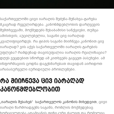
საქართველოში ცივი იარაღის შეძენა-შენახვა-ტარება
მკაცრად რეგულირდება. კანონმდებლობის დარღვევის
შემთხვევაში, მოქმედებს შესაბამისი სანქციები, თუმცა
ამისთვის, აუცილებელია, საგანი ცივ იარაღად
კვალიფიცირდეს. რა ტიპის საგანი მიიჩნევა კანონით ცივ
იარაღად? ვის აქვს საქართველოში იარაღის ტარების
უფლება? რამდენად თავისუფალია იარაღის რეალიზაცია?
დღეს ვეცდებით სწორედ ამ კითხვებს გავცეთ პასუხები. ამ
ინფორმაციის ცოდნა დაგეხმარებათ თავიდან აირიდოთ
არასასურველი იურიდიული პრობლემები.
რა მი­იჩ­ნე­ვა ცივ ია­რა­ღად
კანონმდებლობით
„იარაღის შესახებ“ საქართველოს კანონის მიხედვით
, ცივი
იარაღი წარმოადგენს საგანს, რომლის მოქმედებაც
ხორციელდება ადამიანის ფიზიკური ძალით და რომელიც