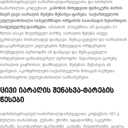
ადმინისტრაციულ სამართალდარღვევათა და სისხლის
სამართლის კოდექსით.
კანონის მიხედვით ფიზიკური პირის
მიერ ცივი იარაღის შეძენა-შენახვა-ტარება საქართველოს
უფლებამოსილი სახელმწიფო ორგანოს სათანადო ნებართვის
საფუძველზე დაიშვება.
ამასთან, ლიცენზია არ გაიცემა 21
წლის ასაკს მიუღწეველ პირზე. იარაღის შეძენა ასევე
ეკრძალება მოძალადეს დამცავი, შემაკავებელი და იარაღთან
დაკავშირებული უფლებების შეზღუდვის ორდერების
მოქმედების პერიოდში ან დამცავი და შემაკავებელი
ორდერებით განსაზღვრულ პერიოდში. ნებართვის გარეშე
იარაღით ვაჭრობას, დამზადებას, შეძენას, შენახვას ან
ტარებას, აკონტროლებს საქართველოს შინაგან საქმეთა
სამინისტროს უფლებამოსილი სამსახურები.
ცივი იარაღის შენახვა-ტარების
წესები
ად­მი­ნის­ტრა­ცი­ულ სა­მარ­თალ­დარ­ღვე­ვა­თა კო­დექ­სის 181-ე
მუხ­ლის თა­ნახ­მად, ქუ­ჩა­ში, ეზო­ში, სტა­დი­ონ­ზე, სკვერ­ში,
პარკში, სა­კონ­ცერ­ტო დარ­ბაზ­ში, კა­ფე­ში, რეს­ტო­რან­ში, ყვე­ლა